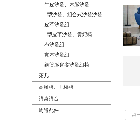
牛皮沙發、木腳沙發
L型沙發、組合式沙發沙發
皮革沙發組
L型皮革沙發、貴妃椅
布沙發組
實木沙發組
鋼管腳會客沙發組椅
茶几
高腳椅、吧檯椅
講桌講台
周邊配件
第