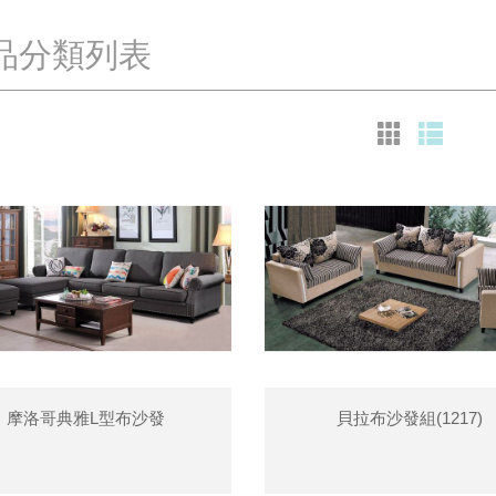
品分類列表
摩洛哥典雅L型布沙發
貝拉布沙發組(1217)