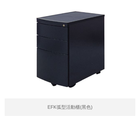
EFK弧型活動櫃(黑色)