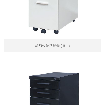
晶巧收納活動櫃 (雪白)