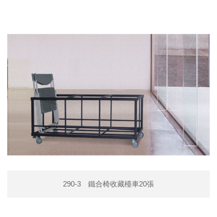
290-3 鐵合椅收藏檯車20張