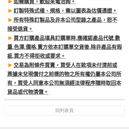
►
如需購買，歡迎來電洽詢。
►
訂製特殊式樣、規格，需以圖表為估價憑證。
►
所有特殊訂製品及非本公司型錄之產品，恕不
接受退貨。
►
買方訂購產品填具訂購單時,應確認產品代號.數
量.色澤.價格,賣方依本訂購單交貨後,除非產品有瑕
疵,買方不得拒收或要求。
►
交易為附條件買賣，買受人在款項未付清前或
票據未兌現償付之前標的物之所有權仍屬本公司所
有，買受人同意本公司無須經法律程序隨時取回本
貨品或代物清償。
回列表頁