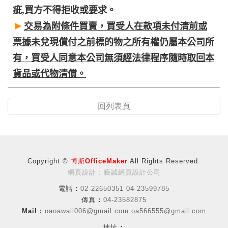
疵,買方不得拒收或要求。
►
交易為附條件買賣，買受人在款項未付清前或
票據未兌現償付之前標的物之所有權仍屬本公司所
有，買受人同意本公司無須經法律程序隨時取回本
貨品或代物清償。
回列表頁
Copyright ©
博斯OfficeMaker
All Rights Reserved.
網頁設計 : 藝誠網頁設計公司
電話 :
02-22650351 04-23599785
傳真 :
04-23582875
Mail :
oaoawall006@gmail.com
oa566555@gmail.com
地址 :