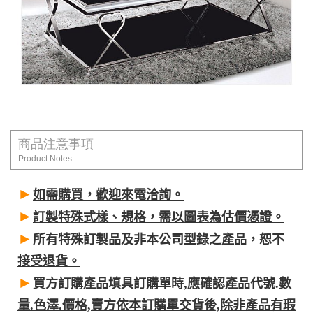
商品注意事項
Product Notes
►
如需購買，歡迎來電洽詢。
►
訂製特殊式樣、規格，需以圖表為估價憑證。
►
所有特殊訂製品及非本公司型錄之產品，恕不
接受退貨。
►
買方訂購產品填具訂購單時,應確認產品代號.數
量.色澤.價格,賣方依本訂購單交貨後,除非產品有瑕